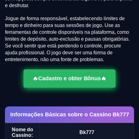
e desfrutar.
Jogue de forma responsável, estabelecendo limites de
tempo e dinheiro para suas sessões de jogo. Use as
ferramentas de controle disponíveis na plataforma, como
limites de depósito, auto-exclusão e pausas obrigatórias.
Se você sentir que está perdendo o controle, procure
ajuda profissional. O jogo deve ser uma forma de
entretenimento, não uma fonte de problemas.
🔥Cadastro e obter Bônus🔥
Informações Básicas sobre o Cassino Bk777
Nome do
Bk777
Cassino: