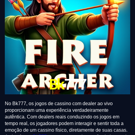
No Bk777, os jogos de cassino com dealer ao vivo
proporcionam uma experiência verdadeiramente
autêntica. Com dealers reais conduzindo os jogos em
tempo real, os jogadores podem interagir e sentir toda a
emoção de um cassino físico, diretamente de suas casas.