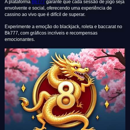
A plataforma
Bk777
garante que cada sessão de jogo seja
envolvente e social, oferecendo uma experiência de
cassino ao vivo que é difícil de superar.
Experimente a emoção do blackjack, roleta e baccarat no
Bk777, com gráficos incríveis e recompensas
emocionantes.