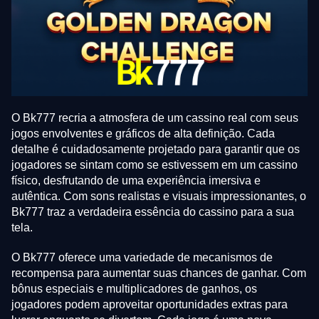
O Bk777 recria a atmosfera de um cassino real com seus
jogos envolventes e gráficos de alta definição. Cada
detalhe é cuidadosamente projetado para garantir que os
jogadores se sintam como se estivessem em um cassino
físico, desfrutando de uma experiência imersiva e
autêntica. Com sons realistas e visuais impressionantes, o
Bk777 traz a verdadeira essência do cassino para a sua
tela.
O Bk777 oferece uma variedade de mecanismos de
recompensa para aumentar suas chances de ganhar. Com
bônus especiais e multiplicadores de ganhos, os
jogadores podem aproveitar oportunidades extras para