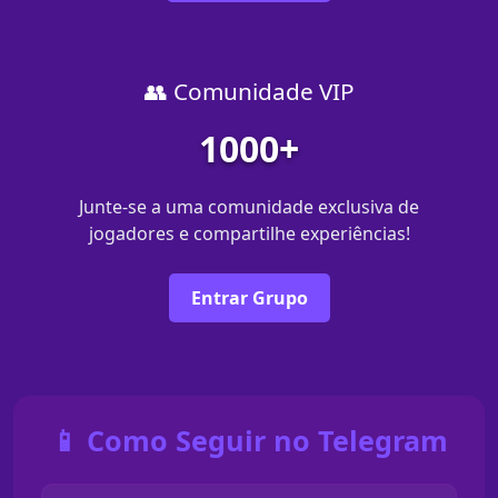
👥 Comunidade VIP
1000+
Junte-se a uma comunidade exclusiva de
jogadores e compartilhe experiências!
Entrar Grupo
📱 Como Seguir no Telegram