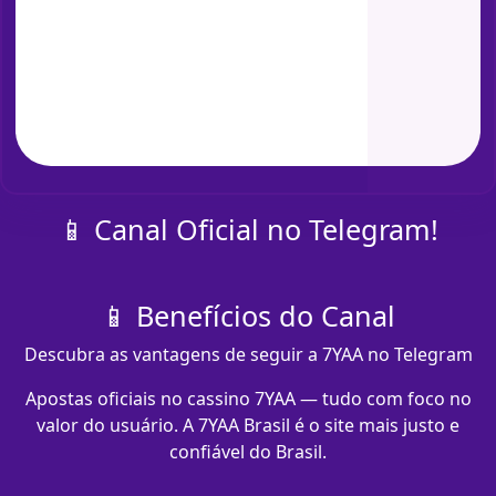
📱 Canal Oficial no Telegram!
📱 Benefícios do Canal
Descubra as vantagens de seguir a 7YAA no Telegram
Apostas oficiais no cassino 7YAA — tudo com foco no
valor do usuário. A 7YAA Brasil é o site mais justo e
confiável do Brasil.