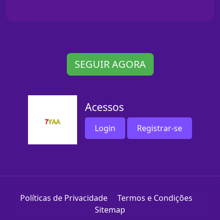
SEGUIR AGORA
Acessos
Login
Registrar-se
Políticas de Privacidade
Termos e Condições
Sitemap