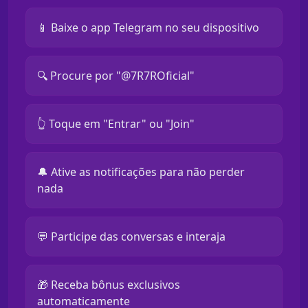
📱 Baixe o app Telegram no seu dispositivo
🔍 Procure por "@7R7ROficial"
👆 Toque em "Entrar" ou "Join"
🔔 Ative as notificações para não perder
nada
💬 Participe das conversas e interaja
🎁 Receba bônus exclusivos
automaticamente