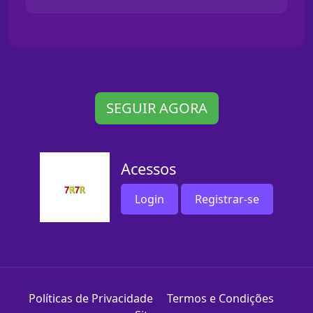
SEGUIR AGORA
Acessos
Login
Registrar-se
Políticas de Privacidade
Termos e Condições