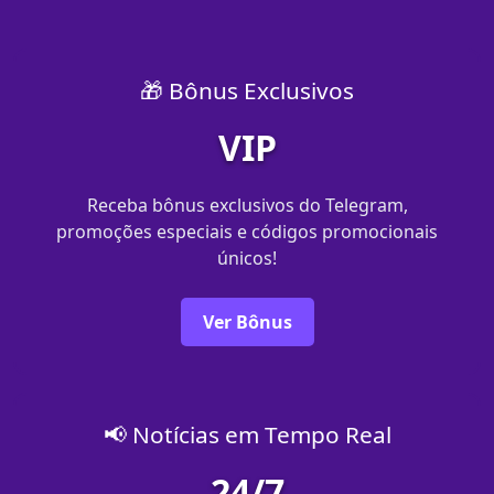
🎁 Bônus Exclusivos
VIP
Receba bônus exclusivos do Telegram,
promoções especiais e códigos promocionais
únicos!
Ver Bônus
📢 Notícias em Tempo Real
24/7