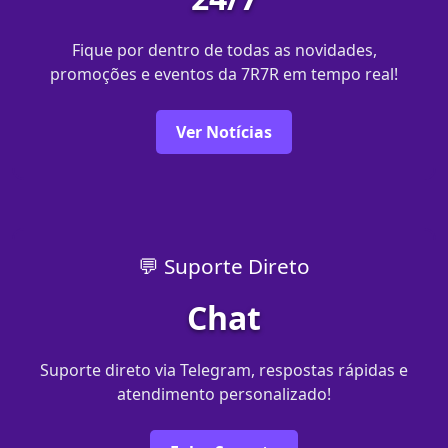
Fique por dentro de todas as novidades,
promoções e eventos da 7R7R em tempo real!
Ver Notícias
💬 Suporte Direto
Chat
Suporte direto via Telegram, respostas rápidas e
atendimento personalizado!