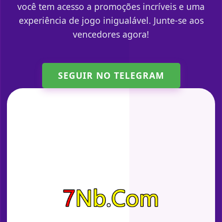
você tem acesso a promoções incríveis e uma
experiência de jogo inigualável. Junte-se aos
vencedores agora!
SEGUIR NO TELEGRAM