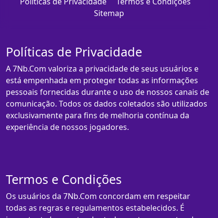
Políticas de Privacidade
Termos e Condições
Sitemap
Políticas de Privacidade
A 7Nb.Com valoriza a privacidade de seus usuários e
está empenhada em proteger todas as informações
pessoais fornecidas durante o uso de nossos canais de
comunicação. Todos os dados coletados são utilizados
exclusivamente para fins de melhoria contínua da
experiência de nossos jogadores.
Termos e Condições
Os usuários da 7Nb.Com concordam em respeitar
todas as regras e regulamentos estabelecidos. É