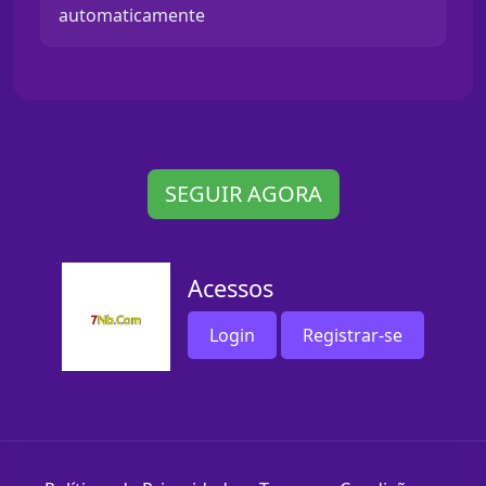
automaticamente
SEGUIR AGORA
Acessos
Login
Registrar-se