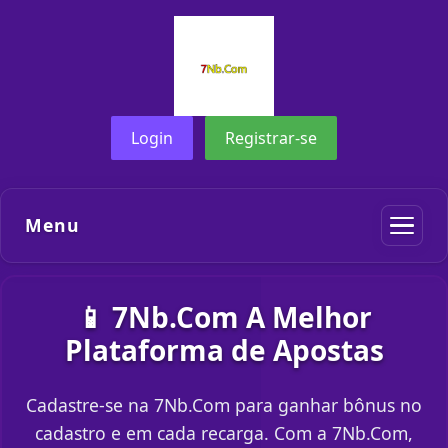
Login
Registrar-se
Menu
📱 7Nb.Com A Melhor
Plataforma de Apostas
Cadastre-se na 7Nb.Com para ganhar bônus no
cadastro e em cada recarga. Com a 7Nb.Com,