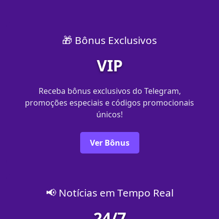
🎁 Bônus Exclusivos
VIP
Receba bônus exclusivos do Telegram,
promoções especiais e códigos promocionais
únicos!
Ver Bônus
📢 Notícias em Tempo Real
24/7