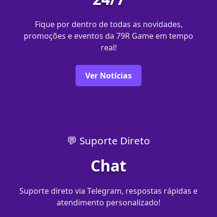
Fique por dentro de todas as novidades,
promoções e eventos da 79R Game em tempo
real!
Ver Notícias
💬 Suporte Direto
Chat
Suporte direto via Telegram, respostas rápidas e
atendimento personalizado!