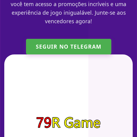
você tem acesso a promoções incríveis e uma
experiência de jogo inigualável. Junte-se aos
vencedores agora!
SEGUIR NO TELEGRAM