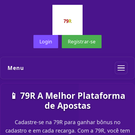
Login
Registrar-se
Menu
📱 79R A Melhor Plataforma
de Apostas
Cadastre-se na 79R para ganhar bônus no
cadastro e em cada recarga. Com a 79R, você tem