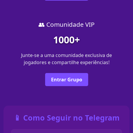
👥 Comunidade VIP
1000+
Junte-se a uma comunidade exclusiva de
jogadores e compartilhe experiências!
Entrar Grupo
📱 Como Seguir no Telegram