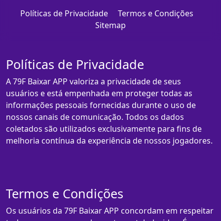
Políticas de Privacidade
Termos e Condições
Sitemap
Políticas de Privacidade
A 79F Baixar APP valoriza a privacidade de seus
usuários e está empenhada em proteger todas as
informações pessoais fornecidas durante o uso de
nossos canais de comunicação. Todos os dados
coletados são utilizados exclusivamente para fins de
melhoria contínua da experiência de nossos jogadores.
Termos e Condições
Os usuários da 79F Baixar APP concordam em respeitar