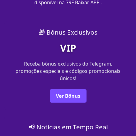
disponível na 79F Baixar APP .
🎁 Bônus Exclusivos
VIP
Receba bônus exclusivos do Telegram,
promoções especiais e códigos promocionais
únicos!
Ver Bônus
📢 Notícias em Tempo Real