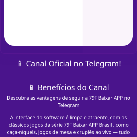
📱 Canal Oficial no Telegram!
📱 Benefícios do Canal
Descubra as vantagens de seguir a 79F Baixar APP no
Telegram
A interface do software é limpa e atraente, com os
clássicos jogos da série 79F Baixar APP Brasil , como
caça-níqueis, jogos de mesa e crupiês ao vivo — tudo