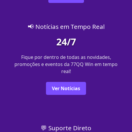
📢 Notícias em Tempo Real
24/7
Fique por dentro de todas as novidades,
promoções e eventos da 77QQ Win em tempo
real!
Ver Notícias
💬 Suporte Direto