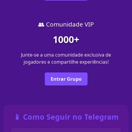
👥 Comunidade VIP
1000+
Junte-se a uma comunidade exclusiva de
jogadores e compartilhe experiências!
Entrar Grupo
📱 Como Seguir no Telegram