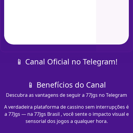
📱 Canal Oficial no Telegram!
📱 Benefícios do Canal
Descubra as vantagens de seguir a 77Jgs no Telegram
A verdadeira plataforma de cassino sem interrupções é
a 77Jgs — na 77Jgs Brasil , você sente o impacto visual e
sensorial dos jogos a qualquer hora.