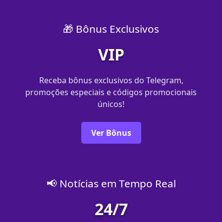
🎁 Bônus Exclusivos
VIP
Receba bônus exclusivos do Telegram,
promoções especiais e códigos promocionais
únicos!
Ver Bônus
📢 Notícias em Tempo Real
24/7