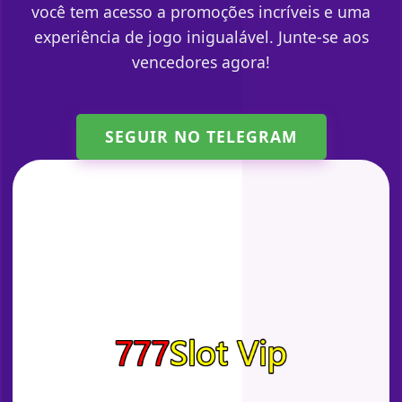
você tem acesso a promoções incríveis e uma
experiência de jogo inigualável. Junte-se aos
vencedores agora!
SEGUIR NO TELEGRAM