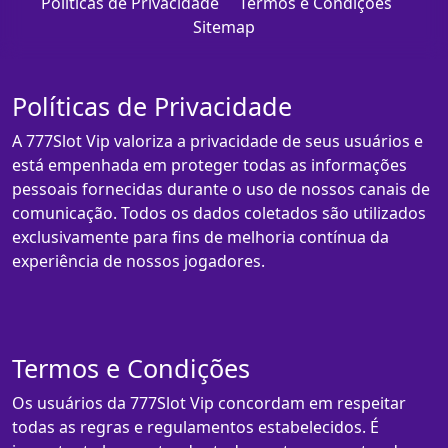
Políticas de Privacidade
Termos e Condições
Sitemap
Políticas de Privacidade
A 777Slot Vip valoriza a privacidade de seus usuários e
está empenhada em proteger todas as informações
pessoais fornecidas durante o uso de nossos canais de
comunicação. Todos os dados coletados são utilizados
exclusivamente para fins de melhoria contínua da
experiência de nossos jogadores.
Termos e Condições
Os usuários da 777Slot Vip concordam em respeitar
todas as regras e regulamentos estabelecidos. É