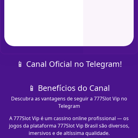
📱 Canal Oficial no Telegram!
📱 Benefícios do Canal
Descubra as vantagens de seguir a 777Slot Vip no
Telegram
A 777Slot Vip é um cassino online profissional — os
jogos da plataforma 777Slot Vip Brasil são diversos,
imersivos e de altíssima qualidade.