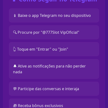
📱 Baixe o app Telegram no seu dispositivo
🔍 Procure por "@777Slot VipOficial"
👆 Toque em "Entrar" ou "Join"
🔔 Ative as notificações para não perder
nada
💬 Participe das conversas e interaja
🎁 Receba bônus exclusivos