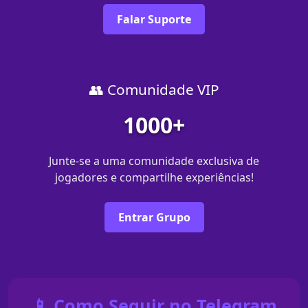
Falar Suporte
👥 Comunidade VIP
1000+
Junte-se a uma comunidade exclusiva de
jogadores e compartilhe experiências!
Entrar Grupo
📱 Como Seguir no Telegram