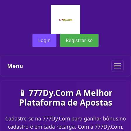
Login
Registrar-se
Menu
📱 777Dy.Com A Melhor
Plataforma de Apostas
Cadastre-se na 777Dy.Com para ganhar bônus no
cadastro e em cada recarga. Com a 777Dy.Com,