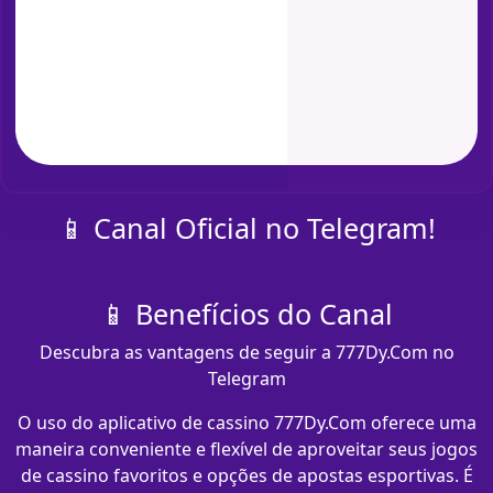
📱 Canal Oficial no Telegram!
📱 Benefícios do Canal
Descubra as vantagens de seguir a 777Dy.Com no
Telegram
O uso do aplicativo de cassino 777Dy.Com oferece uma
maneira conveniente e flexível de aproveitar seus jogos
de cassino favoritos e opções de apostas esportivas. É