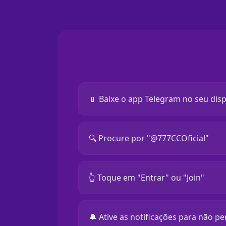
📱 Baixe o app Telegram no seu disp
🔍 Procure por "@777CCOficial"
👆 Toque em "Entrar" ou "Join"
🔔 Ative as notificações para não p