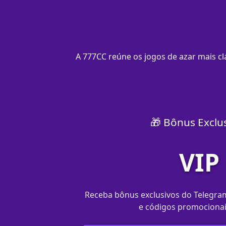
A 777CC reúne os jogos de azar mais clá
🎁 Bônus Exclu
VIP
Receba bônus exclusivos do Telegra
e códigos promocionai