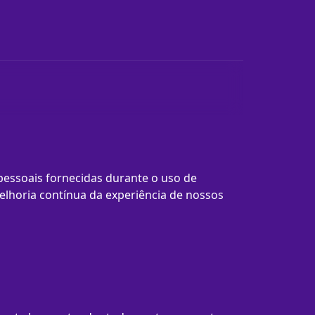
pessoais fornecidas durante o uso de
elhoria contínua da experiência de nossos