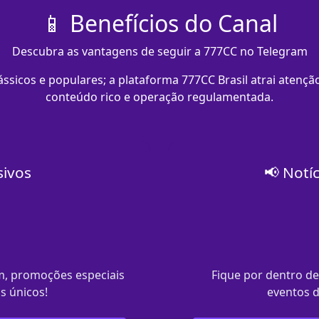
📱 Benefícios do Canal
Descubra as vantagens de seguir a 777CC no Telegram
ssicos e populares; a plataforma 777CC Brasil atrai atençã
conteúdo rico e operação regulamentada.
sivos
📢 Notí
m, promoções especiais
Fique por dentro d
s únicos!
eventos d