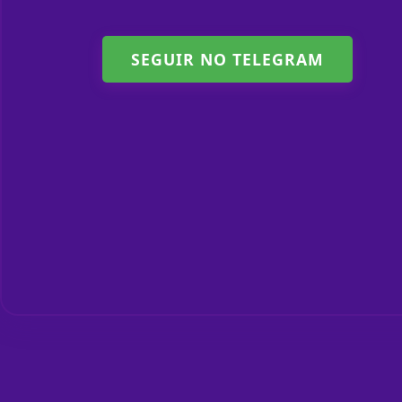
SEGUIR NO TELEGRAM