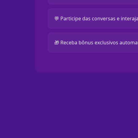
💬 Participe das conversas e interaj
🎁 Receba bônus exclusivos autom