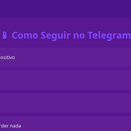
📱 Como Seguir no Telegram
ositivo
erder nada