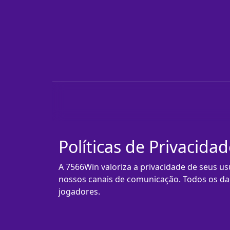
Políticas de Privacida
A 7566Win valoriza a privacidade de seus u
nossos canais de comunicação. Todos os dad
jogadores.