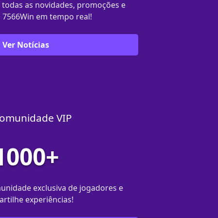
e todas as novidades, promoções e
 7566Win em tempo real!
Ver Notícias
Comunidade VIP
1000+
unidade exclusiva de jogadores e
rtilhe experiências!