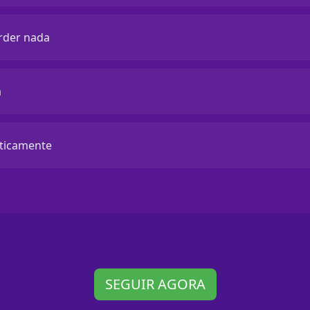
erder nada
a
aticamente
SEGUIR AGORA