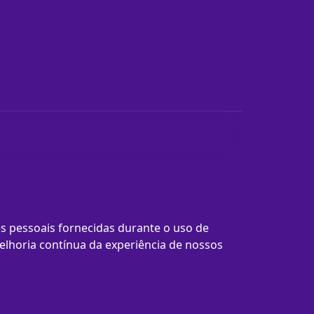
s pessoais fornecidas durante o uso de
elhoria contínua da experiência de nossos