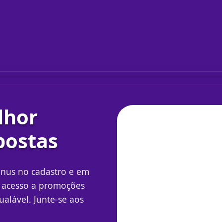
lhor
postas
nus no cadastro e em
 acesso a promoções
ualável. Junte-se aos