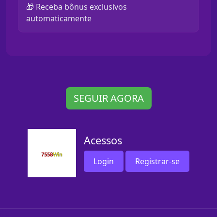
🎁 Receba bônus exclusivos
automaticamente
SEGUIR AGORA
Acessos
Login
Registrar-se