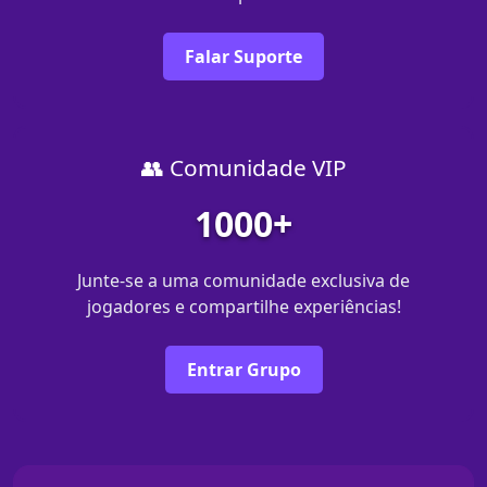
Falar Suporte
👥 Comunidade VIP
1000+
Junte-se a uma comunidade exclusiva de
jogadores e compartilhe experiências!
Entrar Grupo