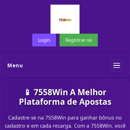
Login
Registrar-se
Menu
📱 7558Win A Melhor
Plataforma de Apostas
Cadastre-se na 7558Win para ganhar bônus no
cadastro e em cada recarga. Com a 7558Win, você