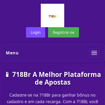
Login
Registrar-se
Menu
📱 718Br A Melhor Plataforma
de Apostas
Cadastre-se na 718Br para ganhar bônus no
cadastro e em cada recarga. Com a 718Br, você