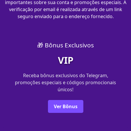
importantes sobre sua conta e promoções especiais. A
verificação por email é realizada através de um link
seguro enviado para o endereço fornecido.
🎁 Bônus Exclusivos
VIP
Receba bônus exclusivos do Telegram,
promoções especiais e códigos promocionais
únicos!
Ver Bônus