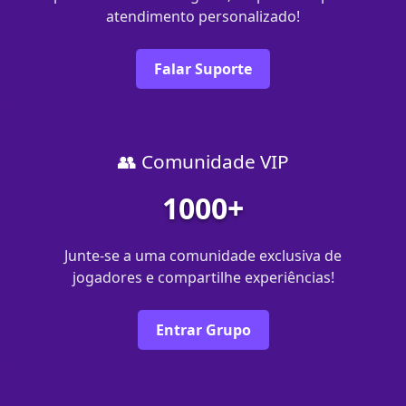
atendimento personalizado!
Falar Suporte
👥 Comunidade VIP
1000+
Junte-se a uma comunidade exclusiva de
jogadores e compartilhe experiências!
Entrar Grupo