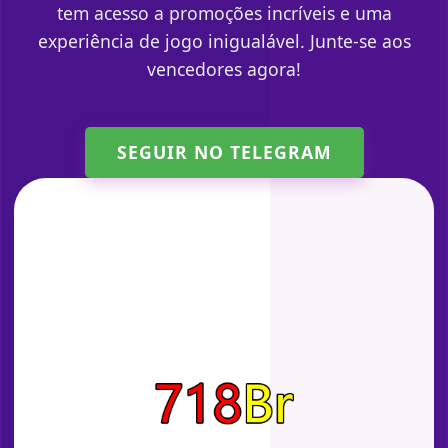
tem acesso a promoções incríveis e uma
experiência de jogo inigualável. Junte-se aos
vencedores agora!
SEGUIR NO TELEGRAM