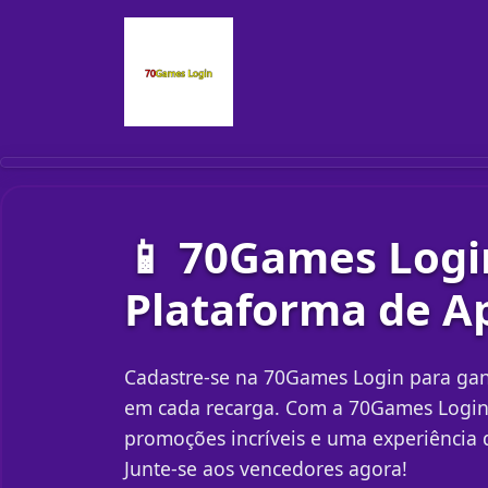
📱 70Games Logi
Plataforma de A
Cadastre-se na 70Games Login para gan
em cada recarga. Com a 70Games Login,
promoções incríveis e uma experiência d
Junte-se aos vencedores agora!