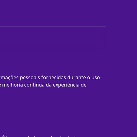
rmações pessoais fornecidas durante o uso
e melhoria contínua da experiência de