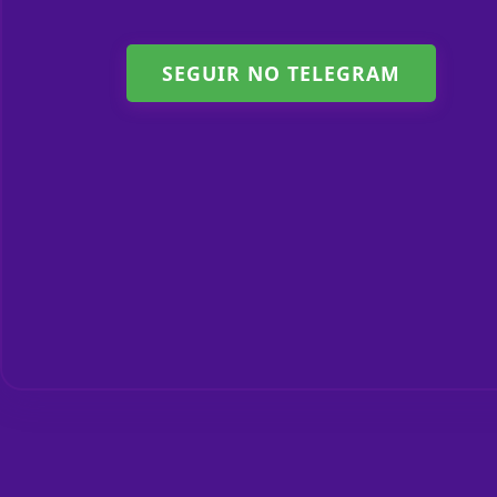
SEGUIR NO TELEGRAM