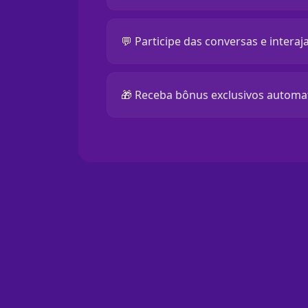
💬 Participe das conversas e interaj
🎁 Receba bônus exclusivos autom