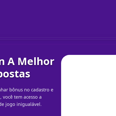
n A Melhor
postas
har bônus no cadastro e
 você tem acesso a
e jogo inigualável.