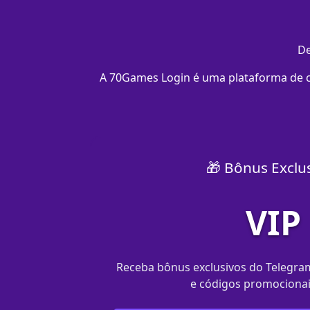
De
A 70Games Login é uma plataforma de ca
🎁 Bônus Exclu
VIP
Receba bônus exclusivos do Telegra
e códigos promocionai