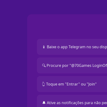
📱 Baixe o app Telegram no seu disp
🔍 Procure por "@70Games LoginOfi
👆 Toque em "Entrar" ou "Join"
🔔 Ative as notificações para não p