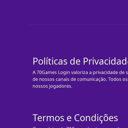
Políticas de Privacida
A 70Games Login valoriza a privacidade de
de nossos canais de comunicação. Todos os 
nossos jogadores.
Termos e Condições