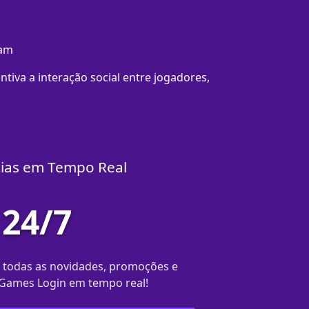
ram
iva a interação social entre jogadores,
cias em Tempo Real
24/7
e todas as novidades, promoções e
Games Login em tempo real!