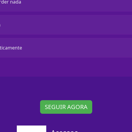
erder nada
a
aticamente
SEGUIR AGORA