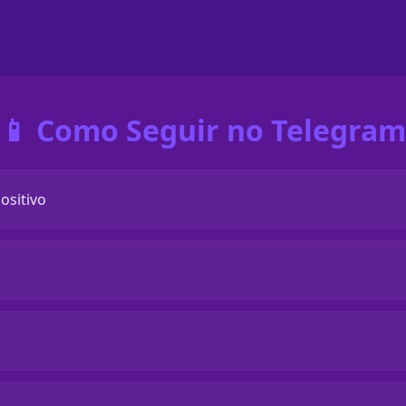
📱 Como Seguir no Telegram
ositivo