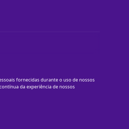
essoais fornecidas durante o uso de nossos
 contínua da experiência de nossos