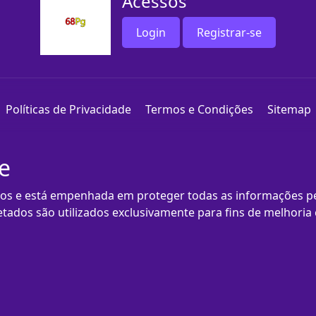
Acessos
Login
Registrar-se
Políticas de Privacidade
Termos e Condições
Sitemap
de
rios e está empenhada em proteger todas as informações p
tados são utilizados exclusivamente para fins de melhoria