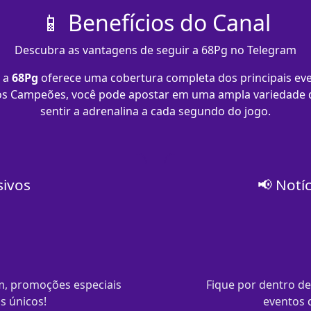
📱 Benefícios do Canal
Descubra as vantagens de seguir a 68Pg no Telegram
, a
68Pg
oferece uma cobertura completa dos principais eve
dos Campeões, você pode apostar em uma ampla variedade d
sentir a adrenalina a cada segundo do jogo.
sivos
📢 Notí
m, promoções especiais
Fique por dentro d
s únicos!
eventos 