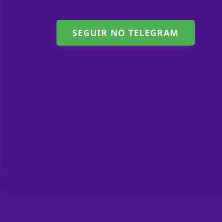
SEGUIR NO TELEGRAM