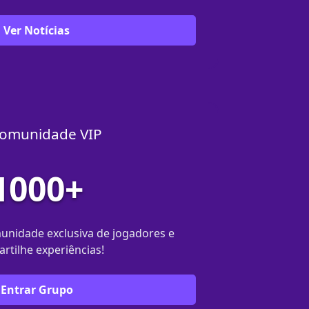
Ver Notícias
Comunidade VIP
1000+
unidade exclusiva de jogadores e
rtilhe experiências!
Entrar Grupo