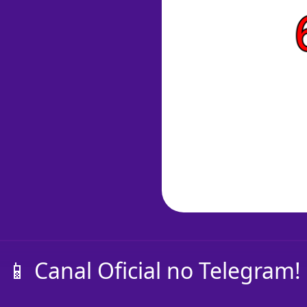
📱 Canal Oficial no Telegram!