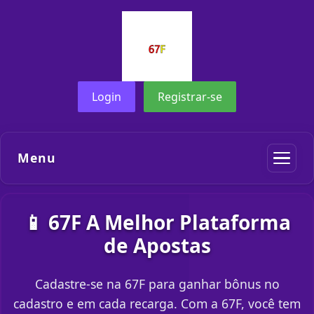
Login
Registrar-se
Menu
📱 67F A Melhor Plataforma
de Apostas
Cadastre-se na 67F para ganhar bônus no
cadastro e em cada recarga. Com a 67F, você tem