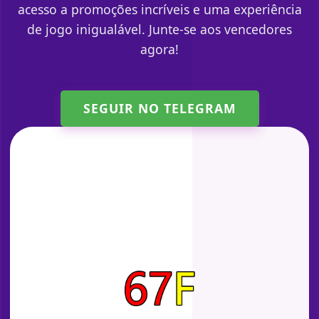
acesso a promoções incríveis e uma experiência
de jogo inigualável. Junte-se aos vencedores
agora!
SEGUIR NO TELEGRAM