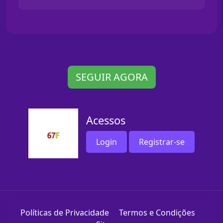
SEGUIR AGORA
Acessos
Login
Registrar-se
Políticas de Privacidade
Termos e Condições