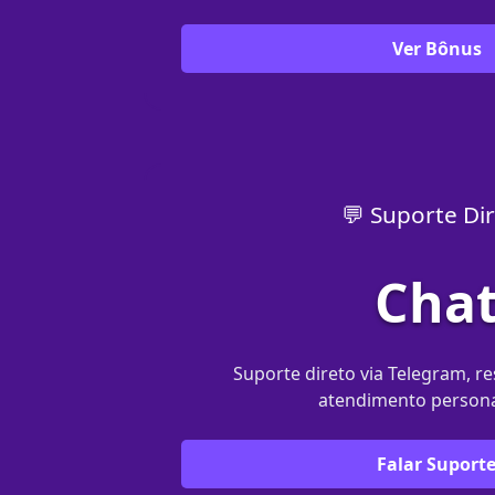
Ver Bônus
💬 Suporte Di
Cha
Suporte direto via Telegram, r
atendimento persona
Falar Suport