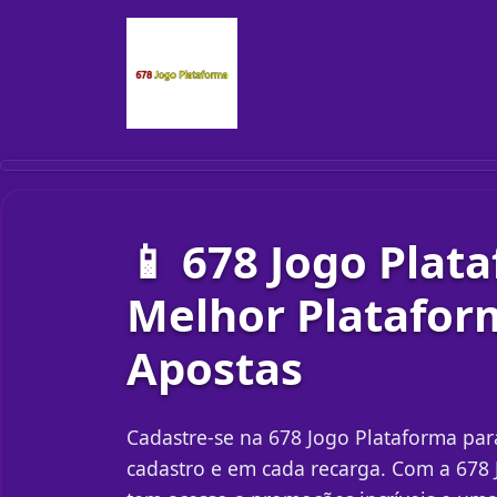
📱 678 Jogo Plat
Melhor Platafor
Apostas
Cadastre-se na 678 Jogo Plataforma pa
cadastro e em cada recarga. Com a 678 