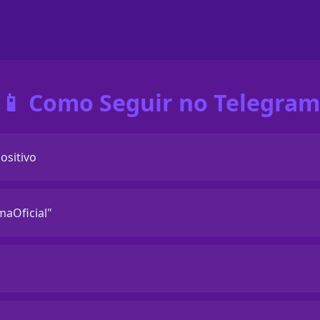
📱 Como Seguir no Telegram
ositivo
maOficial"