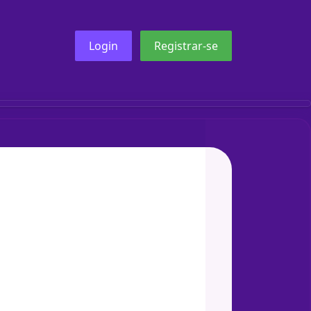
Login
Registrar-se