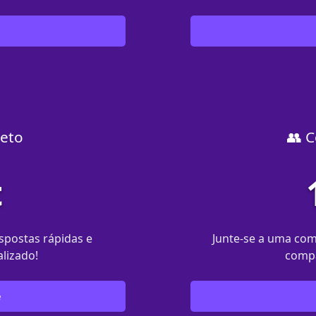
reto
👥 
t
espostas rápidas e
Junte-se a uma com
lizado!
compa
e