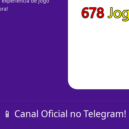
 experiência de jogo
ora!
📱 Canal Oficial no Telegram!