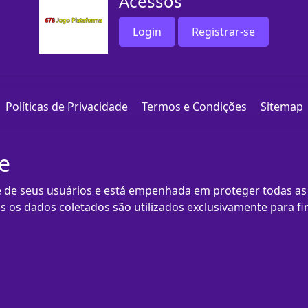
Acessos
Login
Registrar-se
Políticas de Privacidade
Termos e Condições
Sitemap
de
de de seus usuários e está empenhada em proteger todas a
 os dados coletados são utilizados exclusivamente para fi