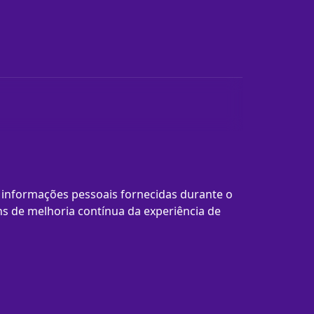
s informações pessoais fornecidas durante o
ns de melhoria contínua da experiência de