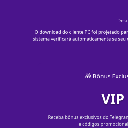
Desc
O download do cliente PC foi projetado par
sistema verificará automaticamente se seu 
🎁 Bônus Exclu
VIP
Receba bônus exclusivos do Telegra
e códigos promocionai