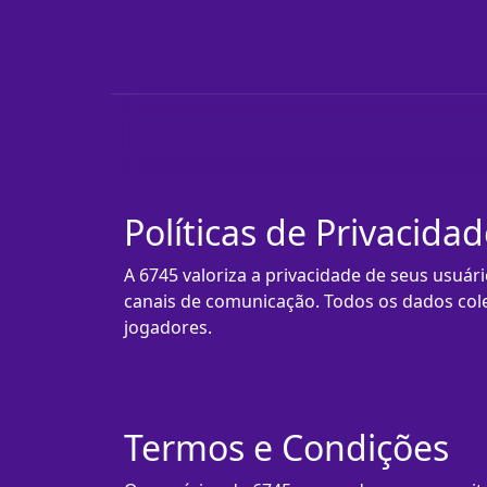
Políticas de Privacida
A 6745 valoriza a privacidade de seus usuá
canais de comunicação. Todos os dados cole
jogadores.
Termos e Condições