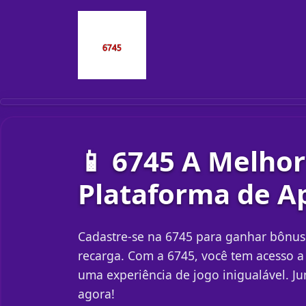
📱 6745 A Melhor
Plataforma de A
Cadastre-se na 6745 para ganhar bônus
recarga. Com a 6745, você tem acesso a
uma experiência de jogo inigualável. J
agora!