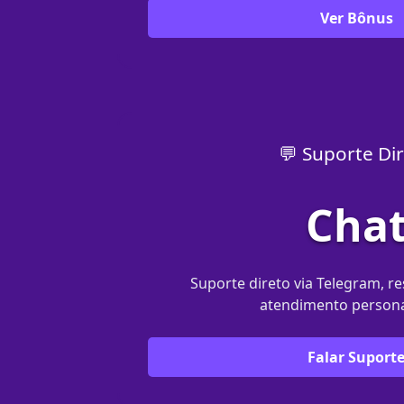
Ver Bônus
💬 Suporte Di
Cha
Suporte direto via Telegram, r
atendimento persona
Falar Suport