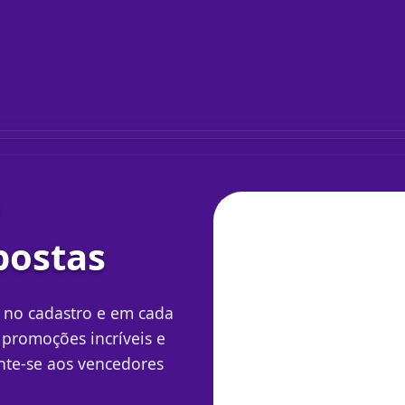
postas
 no cadastro e em cada
 promoções incríveis e
unte-se aos vencedores