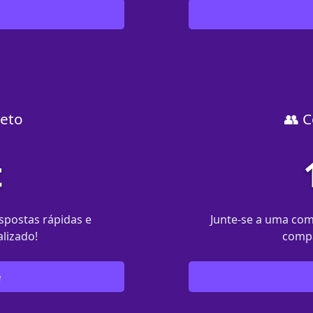
reto
👥 
t
espostas rápidas e
Junte-se a uma com
lizado!
compa
e