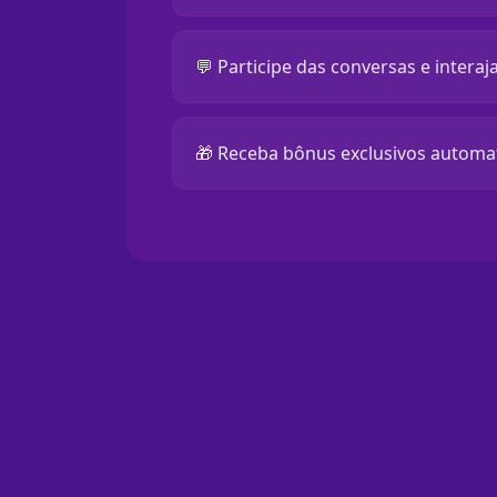
💬 Participe das conversas e interaj
🎁 Receba bônus exclusivos autom