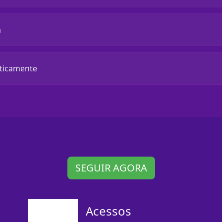
a
aticamente
SEGUIR AGORA
Acessos