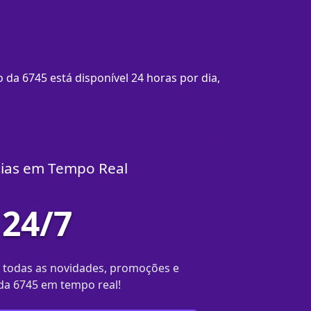
da 6745 está disponível 24 horas por dia,
cias em Tempo Real
24/7
e todas as novidades, promoções e
da 6745 em tempo real!