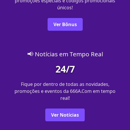
promoções especiais e códigos promocionais
únicos!
Ver Bônus
📢 Notícias em Tempo Real
24/7
Fique por dentro de todas as novidades,
promoções e eventos da 666A.Com em tempo
real!
Ver Notícias