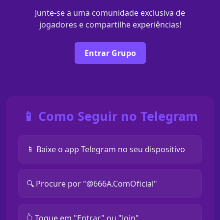
Junte-se a uma comunidade exclusiva de
jogadores e compartilhe experiências!
Entrar Grupo
📱 Como Seguir no Telegram
📱 Baixe o app Telegram no seu dispositivo
🔍 Procure por "@666A.ComOficial"
👆 Toque em "Entrar" ou "Join"