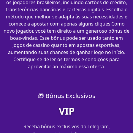
os jogadores brasileiros, incluindo cartões de crédito,
transferências bancárias e carteiras digitais. Escolha o
método que melhor se adapta às suas necessidades e
comece a apostar com apenas alguns cliques.Como
novo jogador, você tem direito a um generoso bônus de
boas-vindas. Esse bônus pode ser usado tanto em
jogos de cassino quanto em apostas esportivas,
aumentando suas chances de ganhar logo no início.
Certifique-se de ler os termos e condições para
aproveitar ao máximo essa oferta.
🎁 Bônus Exclusivos
VIP
Receba bônus exclusivos do Telegram,