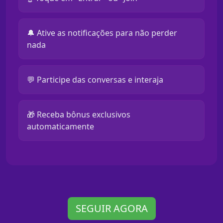
🔔 Ative as notificações para não perder
nada
💬 Participe das conversas e interaja
🎁 Receba bônus exclusivos
automaticamente
SEGUIR AGORA