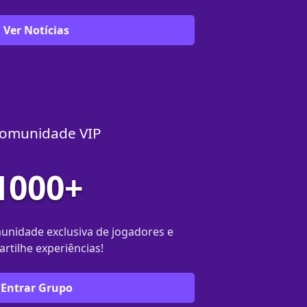
Ver Notícias
Comunidade VIP
1000+
unidade exclusiva de jogadores e
rtilhe experiências!
Entrar Grupo