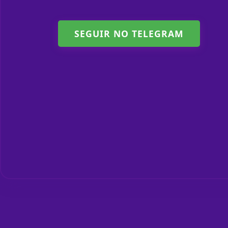
SEGUIR NO TELEGRAM