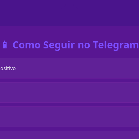
📱 Como Seguir no Telegram
ositivo