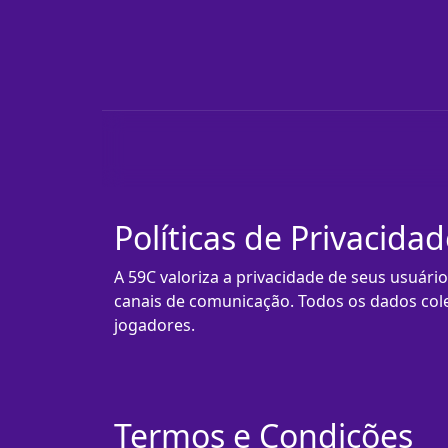
Políticas de Privacida
A 59C valoriza a privacidade de seus usuár
canais de comunicação. Todos os dados cole
jogadores.
Termos e Condições