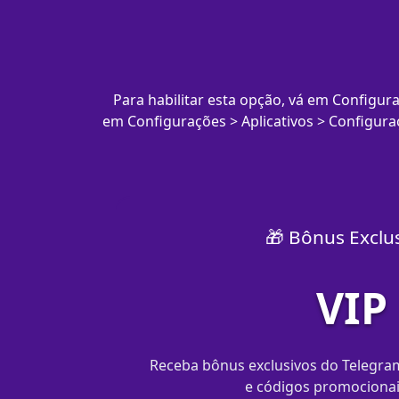
Para habilitar esta opção, vá em Configu
em Configurações > Aplicativos > Configuraç
🎁 Bônus Exclu
VIP
Receba bônus exclusivos do Telegra
e códigos promocionai