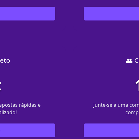
reto
👥 
t
espostas rápidas e
Junte-se a uma com
lizado!
compa
e