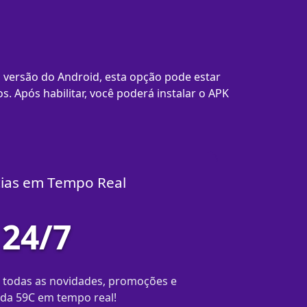
 versão do Android, esta opção pode estar
. Após habilitar, você poderá instalar o APK
cias em Tempo Real
24/7
e todas as novidades, promoções e
 da 59C em tempo real!