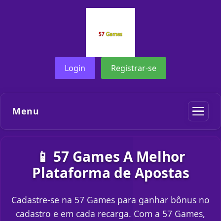
Login
Registrar-se
Menu
📱 57 Games A Melhor
Plataforma de Apostas
Cadastre-se na 57 Games para ganhar bônus no
cadastro e em cada recarga. Com a 57 Games,