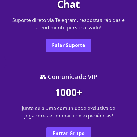
Chat
Suporte direto via Telegram, respostas rápidas e
atendimento personalizado!
Falar Suporte
👥 Comunidade VIP
1000+
Junte-se a uma comunidade exclusiva de
jogadores e compartilhe experiências!
Entrar Grupo