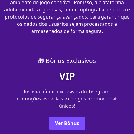
ambiente de jogo confiável. Por isso, a plataforma
adota medidas rigorosas, como criptografia de ponta e
protocolos de segurança avançados, para garantir que
os dados dos usuários sejam processados e
armazenados de forma segura.
🎁 Bônus Exclusivos
VIP
Receba bônus exclusivos do Telegram,
promoções especiais e códigos promocionais
únicos!
Ver Bônus