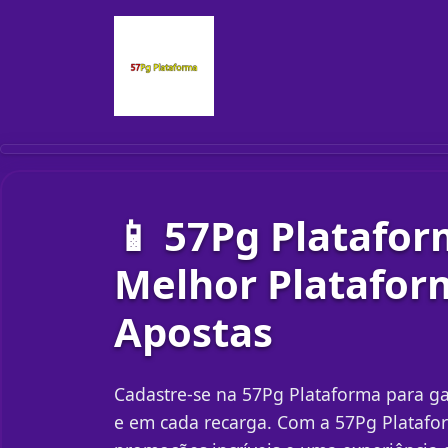
📱 57Pg Platafor
Melhor Platafor
Apostas
Cadastre-se na 57Pg Plataforma para g
e em cada recarga. Com a 57Pg Platafo