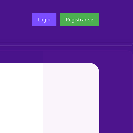
Login
Registrar-se