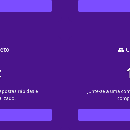
reto
👥 
t
espostas rápidas e
Junte-se a uma com
lizado!
compa
e