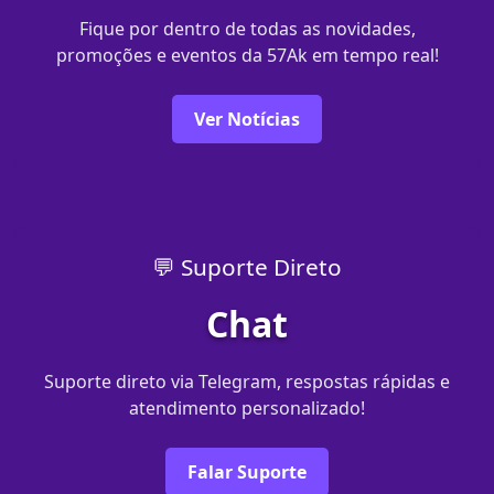
Fique por dentro de todas as novidades,
promoções e eventos da 57Ak em tempo real!
Ver Notícias
💬 Suporte Direto
Chat
Suporte direto via Telegram, respostas rápidas e
atendimento personalizado!
Falar Suporte