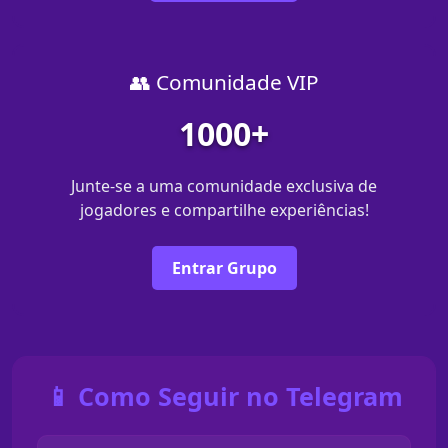
👥 Comunidade VIP
1000+
Junte-se a uma comunidade exclusiva de
jogadores e compartilhe experiências!
Entrar Grupo
📱 Como Seguir no Telegram