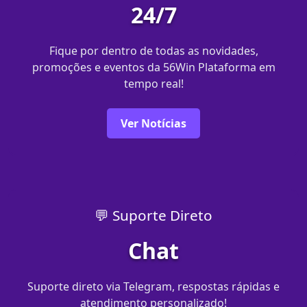
24/7
Fique por dentro de todas as novidades,
promoções e eventos da 56Win Plataforma em
tempo real!
Ver Notícias
💬 Suporte Direto
Chat
Suporte direto via Telegram, respostas rápidas e
atendimento personalizado!