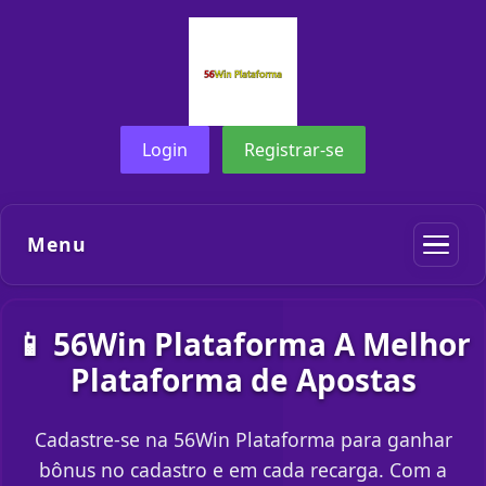
Login
Registrar-se
Menu
📱 56Win Plataforma A Melhor
Plataforma de Apostas
Cadastre-se na 56Win Plataforma para ganhar
bônus no cadastro e em cada recarga. Com a