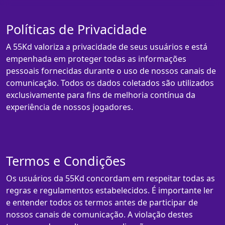
Políticas de Privacidade
A 55Kd valoriza a privacidade de seus usuários e está
empenhada em proteger todas as informações
pessoais fornecidas durante o uso de nossos canais de
comunicação. Todos os dados coletados são utilizados
exclusivamente para fins de melhoria contínua da
experiência de nossos jogadores.
Termos e Condições
Os usuários da 55Kd concordam em respeitar todas as
regras e regulamentos estabelecidos. É importante ler
e entender todos os termos antes de participar de
nossos canais de comunicação. A violação destes