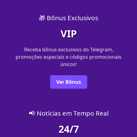
🎁 Bônus Exclusivos
VIP
Receba bônus exclusivos do Telegram,
promoções especiais e códigos promocionais
únicos!
Ver Bônus
📢 Notícias em Tempo Real
24/7