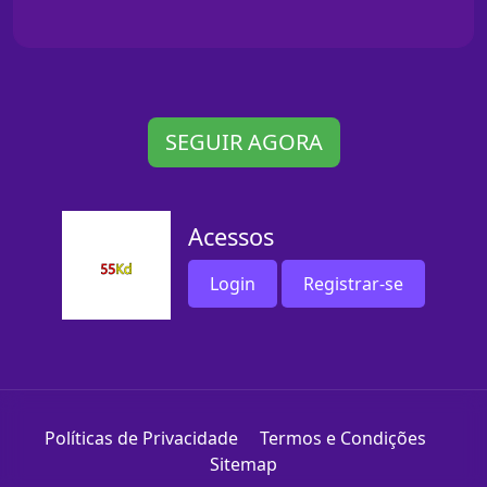
SEGUIR AGORA
Acessos
Login
Registrar-se
Políticas de Privacidade
Termos e Condições
Sitemap