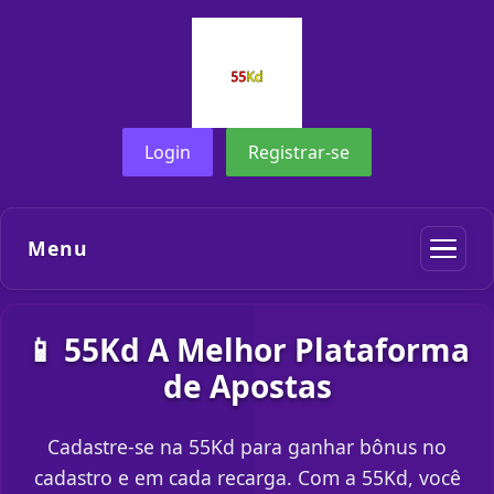
Login
Registrar-se
Menu
📱 55Kd A Melhor Plataforma
de Apostas
Cadastre-se na 55Kd para ganhar bônus no
cadastro e em cada recarga. Com a 55Kd, você