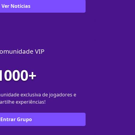
Ver Notícias
Comunidade VIP
1000+
unidade exclusiva de jogadores e
rtilhe experiências!
Entrar Grupo