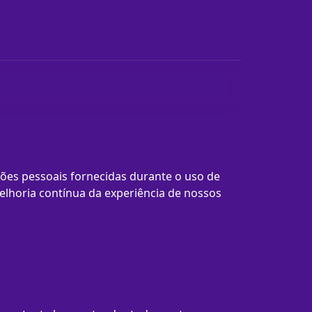
ões pessoais fornecidas durante o uso de
elhoria contínua da experiência de nossos