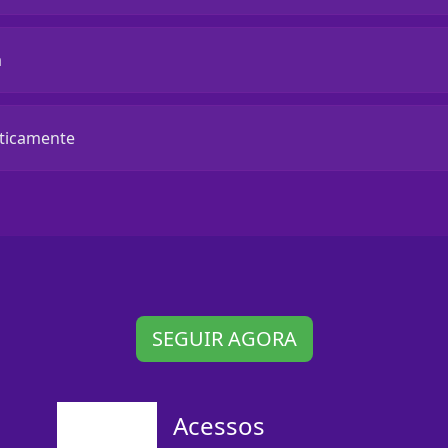
a
aticamente
SEGUIR AGORA
Acessos