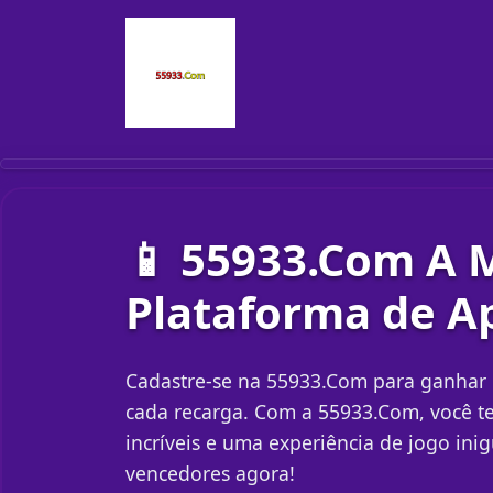
📱 55933.Com A 
Plataforma de A
Cadastre-se na 55933.Com para ganhar
cada recarga. Com a 55933.Com, você 
incríveis e uma experiência de jogo inig
vencedores agora!