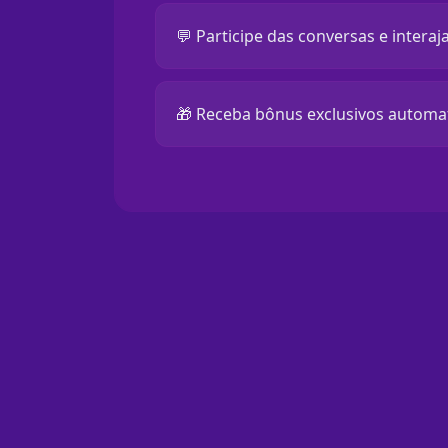
💬 Participe das conversas e interaj
🎁 Receba bônus exclusivos autom