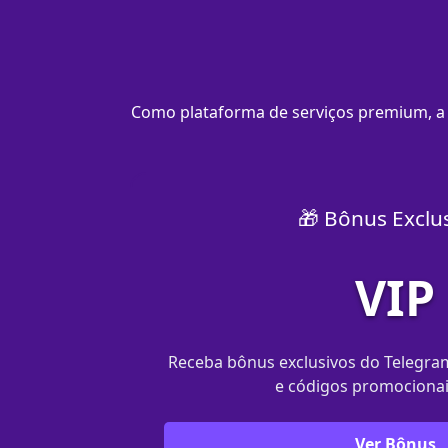
Como plataforma de serviços premium, a 
🎁 Bônus Exclu
VIP
Receba bônus exclusivos do Telegra
e códigos promocionai
Ver Bônus