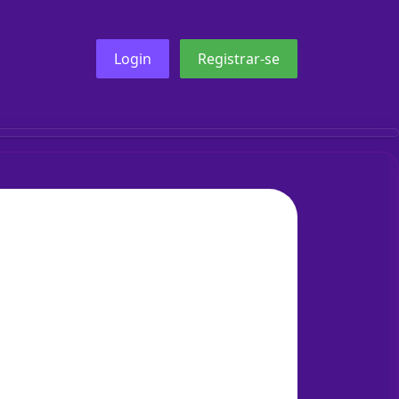
Login
Registrar-se