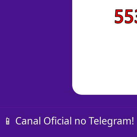
📱 Canal Oficial no Telegram!