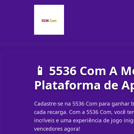
📱 5536 Com A M
Plataforma de A
Cadastre-se na 5536 Com para ganhar 
cada recarga. Com a 5536 Com, você t
incríveis e uma experiência de jogo inig
vencedores agora!