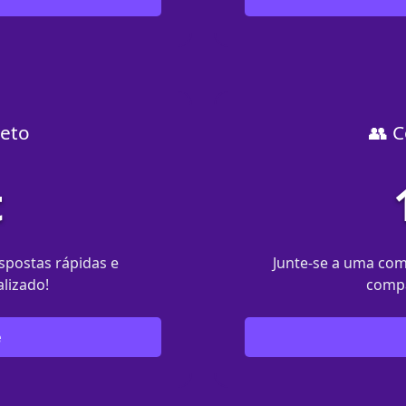
reto
👥 
t
espostas rápidas e
Junte-se a uma com
lizado!
compa
e