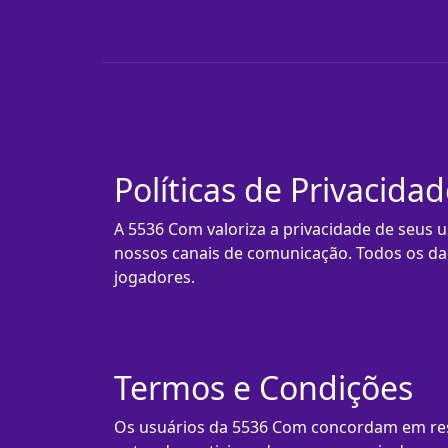
Políticas de Privacida
A 5536 Com valoriza a privacidade de seus
nossos canais de comunicação. Todos os dad
jogadores.
Termos e Condições
Os usuários da 5536 Com concordam em resp