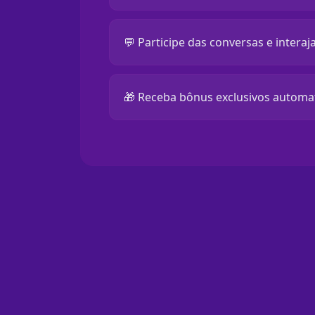
💬 Participe das conversas e interaj
🎁 Receba bônus exclusivos autom