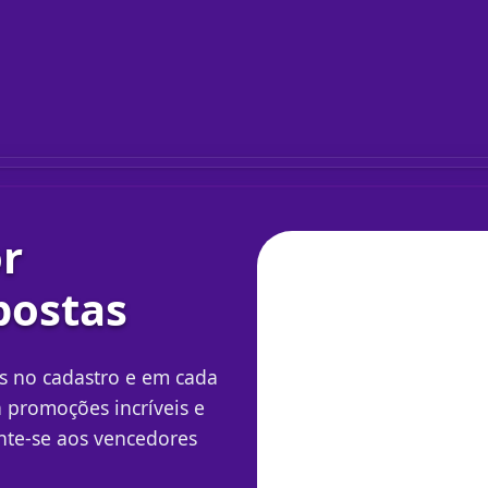
or
postas
s no cadastro e em cada
 promoções incríveis e
unte-se aos vencedores