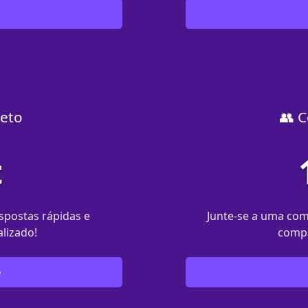
reto
👥 
t
espostas rápidas e
Junte-se a uma com
lizado!
compa
e