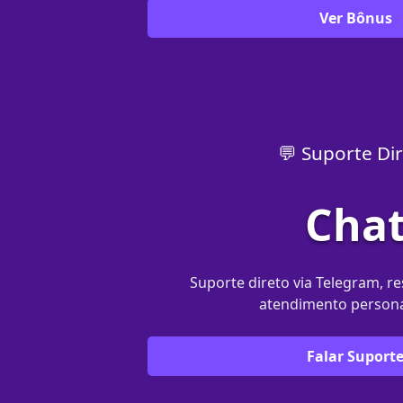
Ver Bônus
💬 Suporte Di
Cha
Suporte direto via Telegram, r
atendimento persona
Falar Suport