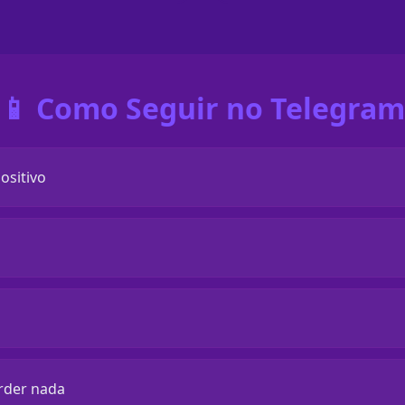
📱 Como Seguir no Telegram
ositivo
erder nada