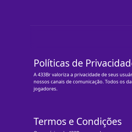
Políticas de Privacida
A 433Br valoriza a privacidade de seus usu
nossos canais de comunicação. Todos os dad
jogadores.
Termos e Condições