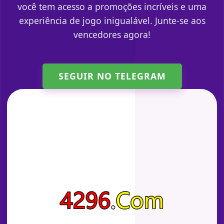
você tem acesso a promoções incríveis e uma
experiência de jogo inigualável. Junte-se aos
vencedores agora!
SEGUIR NO TELEGRAM