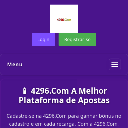
Login
Registrar-se
Menu
📱 4296.Com A Melhor
Plataforma de Apostas
Cadastre-se na 4296.Com para ganhar bônus no
cadastro e em cada recarga. Com a 4296.Com,