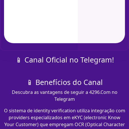
📱 Canal Oficial no Telegram!
📱 Benefícios do Canal
Descubra as vantagens de seguir a 4296.Com no
Telegram
O sistema de identity verification utiliza integração com
providers especializados em eKYC (electronic Know
Your Customer) que empregam OCR (Optical Character