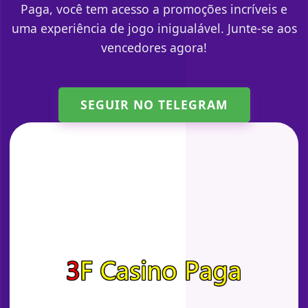
Paga, você tem acesso a promoções incríveis e
uma experiência de jogo inigualável. Junte-se aos
vencedores agora!
SEGUIR NO TELEGRAM