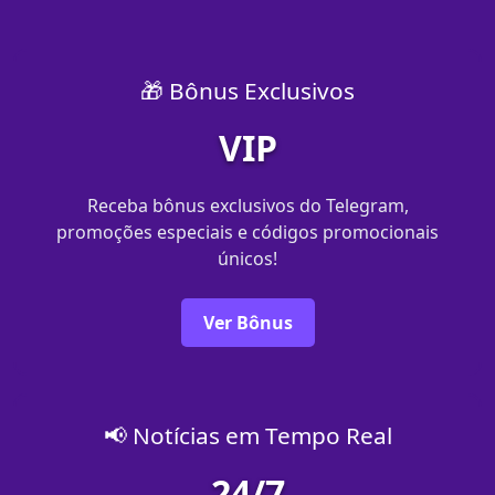
🎁 Bônus Exclusivos
VIP
Receba bônus exclusivos do Telegram,
promoções especiais e códigos promocionais
únicos!
Ver Bônus
📢 Notícias em Tempo Real
24/7