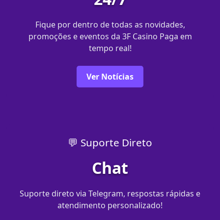
Fique por dentro de todas as novidades,
promoções e eventos da 3F Casino Paga em
tempo real!
Ver Notícias
💬 Suporte Direto
Chat
Suporte direto via Telegram, respostas rápidas e
atendimento personalizado!