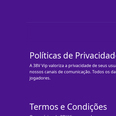
Políticas de Privacida
A 38V Vip valoriza a privacidade de seus u
nossos canais de comunicação. Todos os dad
jogadores.
Termos e Condições