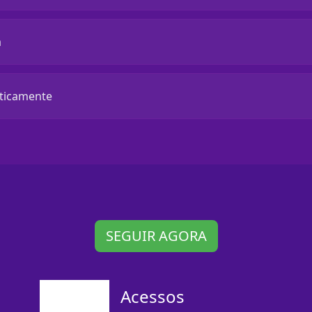
a
aticamente
SEGUIR AGORA
Acessos