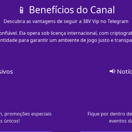
📱 Benefícios do Canal
Descubra as vantagens de seguir a 38V Vip no Telegram
nfiável. Ela opera sob licença internacional, com criptogra
entidade para garantir um ambiente de jogo justo e transpa
sivos
📢 Notí
m, promoções especiais
Fique por dentro d
s únicos!
eventos d