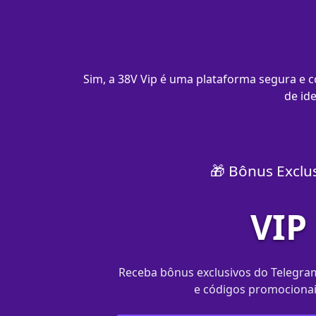
Sim, a 38V Vip é uma plataforma segura e co
de id
🎁 Bônus Exclu
VIP
Receba bônus exclusivos do Telegra
e códigos promocionai