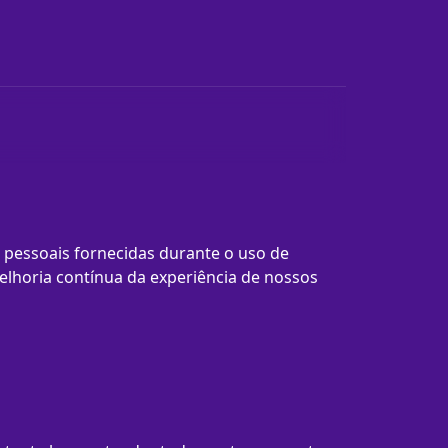
 pessoais fornecidas durante o uso de
elhoria contínua da experiência de nossos