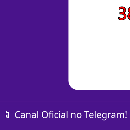
📱 Canal Oficial no Telegram!