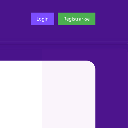
Login
Registrar-se