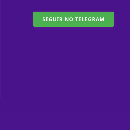
SEGUIR NO TELEGRAM