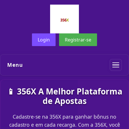
Login
Registrar-se
Menu
📱 356X A Melhor Plataforma
de Apostas
Cadastre-se na 356X para ganhar bônus no
cadastro e em cada recarga. Com a 356X, você