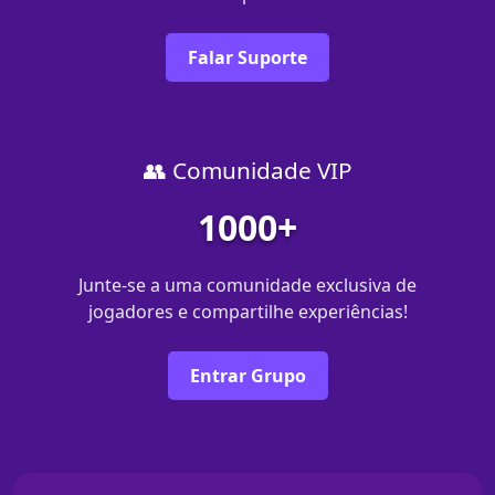
Falar Suporte
👥 Comunidade VIP
1000+
Junte-se a uma comunidade exclusiva de
jogadores e compartilhe experiências!
Entrar Grupo