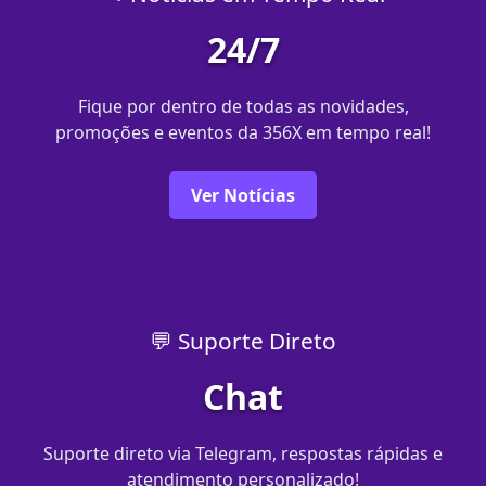
24/7
Fique por dentro de todas as novidades,
promoções e eventos da 356X em tempo real!
Ver Notícias
💬 Suporte Direto
Chat
Suporte direto via Telegram, respostas rápidas e
atendimento personalizado!