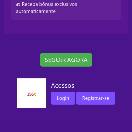
🎁 Receba bônus exclusivos
automaticamente
SEGUIR AGORA
Acessos
Login
Registrar-se