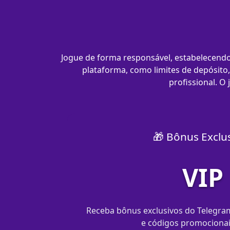
Jogue de forma responsável, estabelecendo 
plataforma, como limites de depósito,
profissional. 
🎁 Bônus Exclu
VIP
Receba bônus exclusivos do Telegra
e códigos promocionai