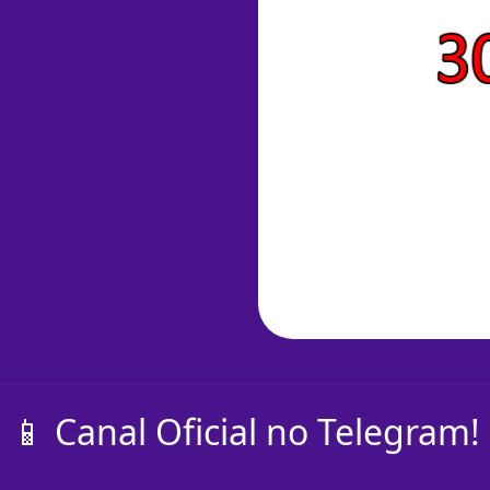
📱 Canal Oficial no Telegram!