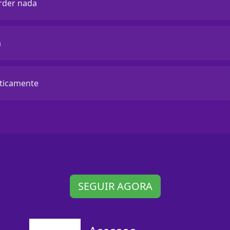
erder nada
a
aticamente
SEGUIR AGORA