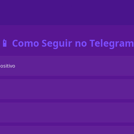
📱 Como Seguir no Telegram
ositivo