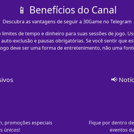
📱 Benefícios do Canal
Descubra as vantagens de seguir a 30Game no Telegram
limites de tempo e dinheiro para suas sessões de jogo. Us
 auto-exclusão e pausas obrigatórias. Se você sentir que e
O jogo deve ser uma forma de entretenimento, não uma font
sivos
📢 Notí
m, promoções especiais
Fique por dentro d
s únicos!
eventos d