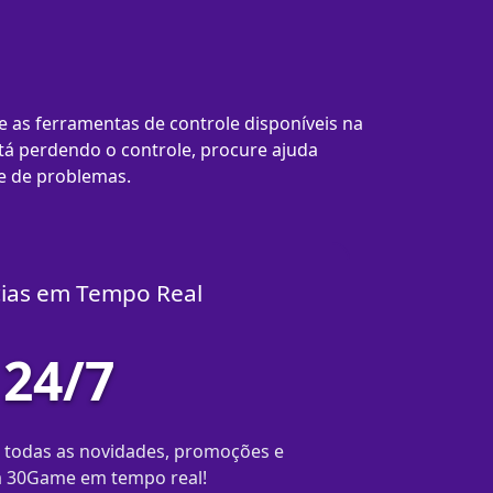
e as ferramentas de controle disponíveis na
stá perdendo o controle, procure ajuda
e de problemas.
cias em Tempo Real
24/7
e todas as novidades, promoções e
a 30Game em tempo real!