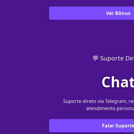
Ver Bônus
💬 Suporte Di
Cha
Suporte direto via Telegram, r
atendimento persona
Falar Suport