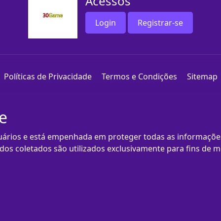
Acessos
Login
Registrar-se
Políticas de Privacidade
Termos e Condições
Sitemap
de
suários e está empenhada em proteger todas as informaçõe
os coletados são utilizados exclusivamente para fins de m