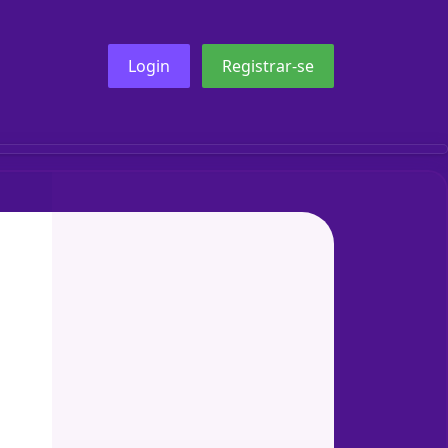
Login
Registrar-se