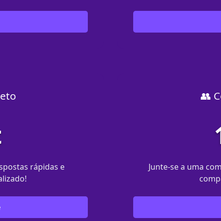
reto
👥 
t
espostas rápidas e
Junte-se a uma com
lizado!
compa
e