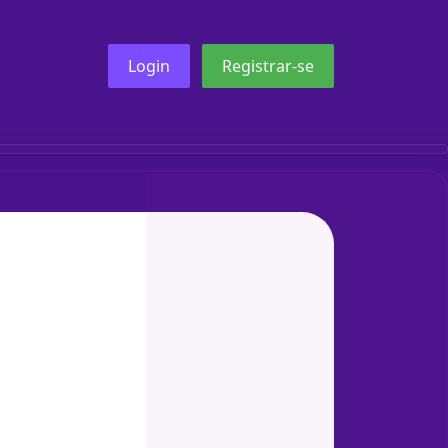
Login
Registrar-se