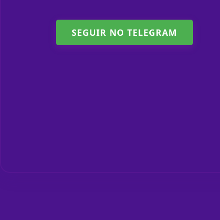
SEGUIR NO TELEGRAM