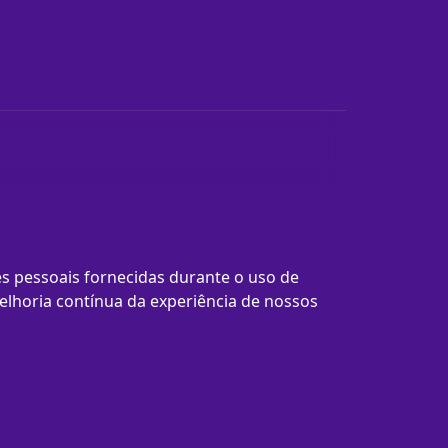
s pessoais fornecidas durante o uso de
elhoria contínua da experiência de nossos