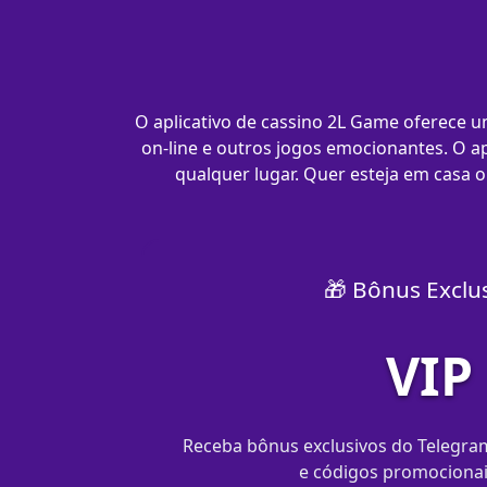
O aplicativo de cassino 2L Game oferece u
on-line e outros jogos emocionantes. O ap
qualquer lugar. Quer esteja em casa 
🎁 Bônus Exclu
VIP
Receba bônus exclusivos do Telegra
e códigos promocionai