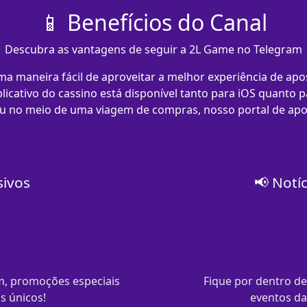
📱 Benefícios do Canal
Descubra as vantagens de seguir a 2L Game no Telegram
ma maneira fácil de aproveitar a melhor experiência de apo
licativo do cassino está disponível tanto para iOS quanto 
ou no meio de uma viagem de compras, nosso portal de apos
sivos
📢 Notí
m, promoções especiais
Fique por dentro d
s únicos!
eventos da