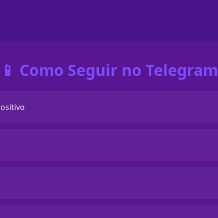
📱 Como Seguir no Telegram
ositivo