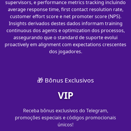
supervisors, e performance metrics tracking incluindo
average response time, first contact resolution rate,
customer effort score e net promoter score (NPS).
Insights derivados destes dados informam training
continuous dos agents e optimization dos processos,
assegurando que o standard de suporte evolui
proactively em alignment com expectations crescentes
dos jogadores.
🎁 Bônus Exclusivos
VIP
Receba bônus exclusivos do Telegram,
promoções especiais e códigos promocionais
únicos!