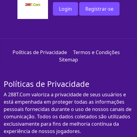
Login
Registrar-se
Políticas de Privacidade
Termos e Condições
Sitemap
Políticas de Privacidade
A 288T.Com valoriza a privacidade de seus usuários e
está empenhada em proteger todas as informações
pessoais fornecidas durante o uso de nossos canais de
comunicação. Todos os dados coletados são utilizados
exclusivamente para fins de melhoria contínua da
experiência de nossos jogadores.