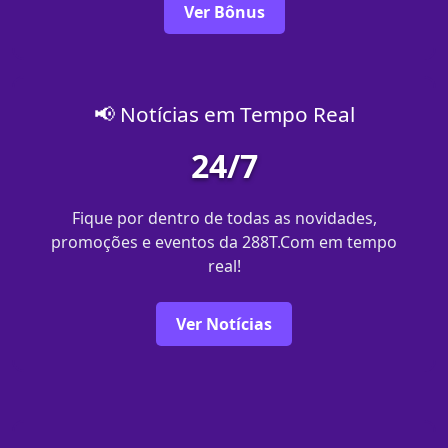
Ver Bônus
📢 Notícias em Tempo Real
24/7
Fique por dentro de todas as novidades,
promoções e eventos da 288T.Com em tempo
real!
Ver Notícias