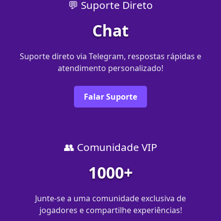
💬 Suporte Direto
Chat
Suporte direto via Telegram, respostas rápidas e
atendimento personalizado!
Falar Suporte
👥 Comunidade VIP
1000+
Junte-se a uma comunidade exclusiva de
jogadores e compartilhe experiências!