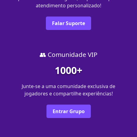
atendimento personalizado!
Falar Suporte
👥 Comunidade VIP
1000+
Junte-se a uma comunidade exclusiva de
jogadores e compartilhe experiências!
Entrar Grupo