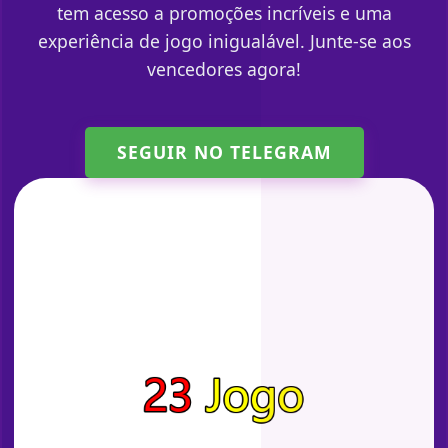
tem acesso a promoções incríveis e uma
experiência de jogo inigualável. Junte-se aos
vencedores agora!
SEGUIR NO TELEGRAM