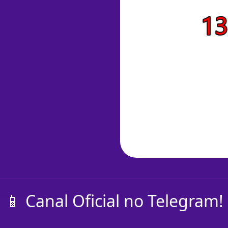
📱 Canal Oficial no Telegram!