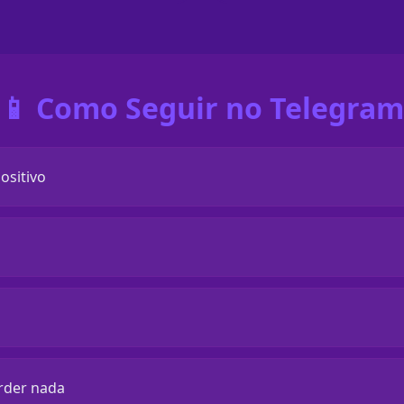
📱 Como Seguir no Telegram
ositivo
erder nada