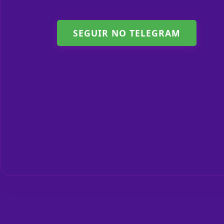
SEGUIR NO TELEGRAM