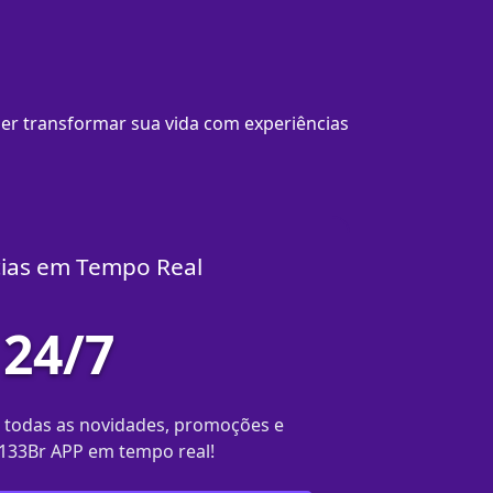
er transformar sua vida com experiências
cias em Tempo Real
24/7
e todas as novidades, promoções e
 133Br APP em tempo real!