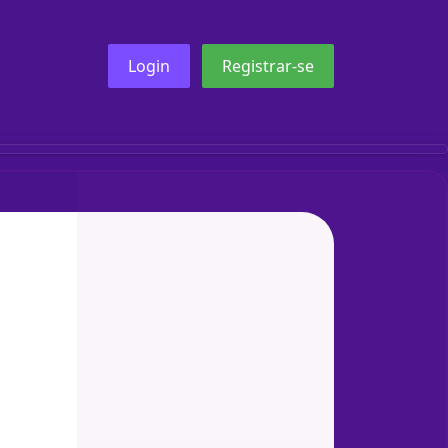
Login
Registrar-se