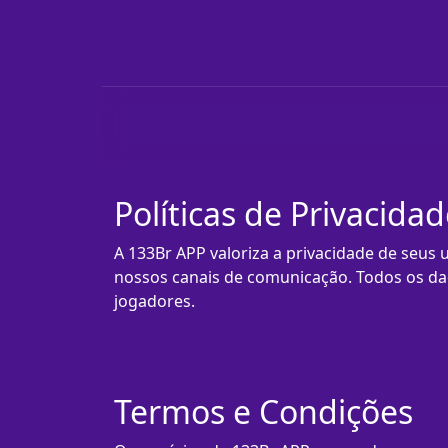
Políticas de Privacida
A 133Br APP valoriza a privacidade de seus
nossos canais de comunicação. Todos os dad
jogadores.
Termos e Condições