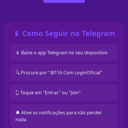
📱 Como Seguir no Telegram
📱 Baixe o app Telegram no seu dispositivo
🔍 Procure por "@11A Com LoginOficial"
👆 Toque em "Entrar" ou "Join"
🔔 Ative as notificações para não perder
nada