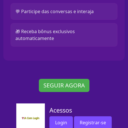
💬 Participe das conversas e interaja
🎁 Receba bônus exclusivos
automaticamente
SEGUIR AGORA
Acessos
Login
Registrar-se