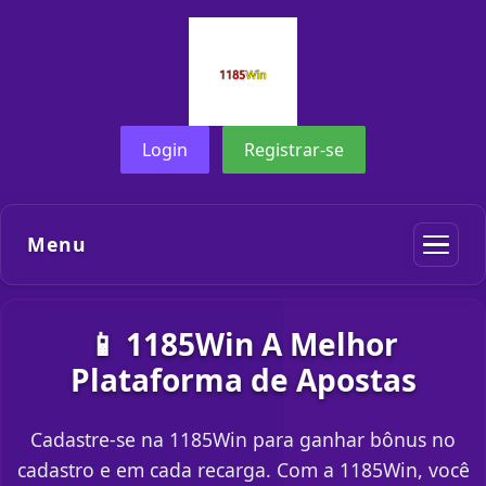
Login
Registrar-se
Menu
📱 1185Win A Melhor
Plataforma de Apostas
Cadastre-se na 1185Win para ganhar bônus no
cadastro e em cada recarga. Com a 1185Win, você