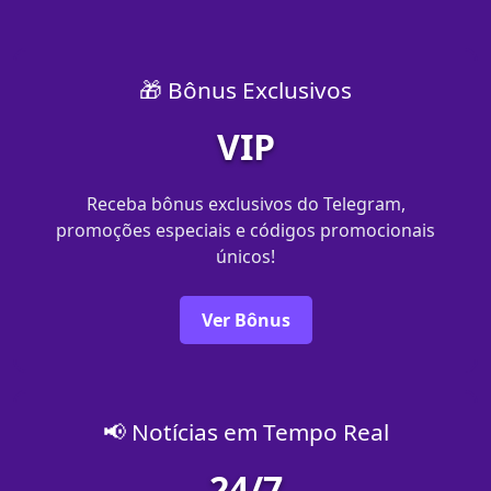
🎁 Bônus Exclusivos
VIP
Receba bônus exclusivos do Telegram,
promoções especiais e códigos promocionais
únicos!
Ver Bônus
📢 Notícias em Tempo Real
24/7