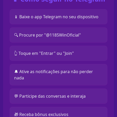
📱 Baixe o app Telegram no seu dispositivo
🔍 Procure por "@1185WinOficial"
👆 Toque em "Entrar" ou "Join"
🔔 Ative as notificações para não perder
nada
💬 Participe das conversas e interaja
🎁 Receba bônus exclusivos