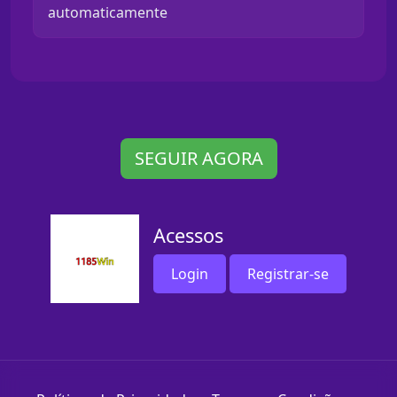
automaticamente
SEGUIR AGORA
Acessos
Login
Registrar-se