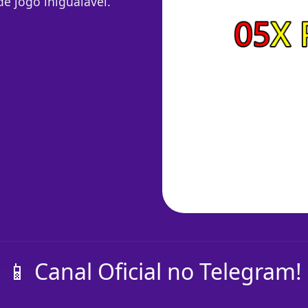
e jogo inigualável.
📱 Canal Oficial no Telegram!