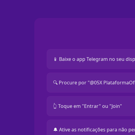
📱 Baixe o app Telegram no seu disp
🔍 Procure por "@05X PlataformaOfi
👆 Toque em "Entrar" ou "Join"
🔔 Ative as notificações para não p