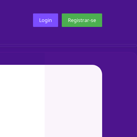
Login
Registrar-se