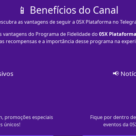
📱 Benefícios do Canal
scubra as vantagens de seguir a 05X Plataforma no Teleg
as vantagens do Programa de Fidelidade do
05X Plataform
as recompensas e a importância desse programa na experiê
sivos
📢 Notí
m, promoções especiais
Fique por dentro d
s únicos!
eventos da 05